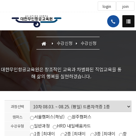
login
join
수강신청
수강신청
대한무인항공교육원은 창조적인 교육과 차별화된 직업교육을 통
해 삶의 행복을 실현하겠습니다.
과정선택
서울캠퍼스(하남)
원주캠퍼스
캠퍼스
일반과정
HRD 내일배움카드
수강유형
1종 [최대이
2종 [최대이
3종 [최대이
항