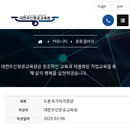
login
join
커뮤니티
포토갤러리
대한무인항공교육원은 창조적인 교육과 차별화된 직업교육을 통
해 삶의 행복을 실현하겠습니다.
드론국가자격증반
제목
대한무인항공교육원
작성자
2025-03-06
작성일자