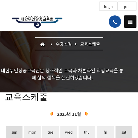
login
join
수강신청
교육스케쥴
대한무인항공교육원은 창조적인 교육과 차별화된 직업교육을 통
해 삶의 행복을 실현하겠습니다.
교육스케줄
2025년 11월
sun
mon
tue
wed
thu
fri
sat