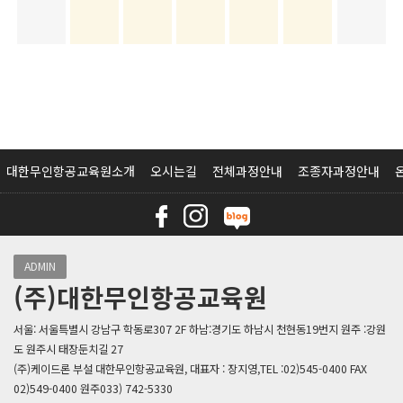
대한무인항공교육원소개
오시는길
전체과정안내
조종자과정안내
ADMIN
(주)대한무인항공교육원
서울: 서울특별시 강남구 학동로307 2F 하남:경기도 하남시 천현동19번지 원주 :강원
도 원주시 태장둔치길 27
(주)케이드론 부설 대한무인항공교육원, 대표자 : 장지영,TEL :02)545-0400 FAX
02)549-0400 원주033) 742-5330