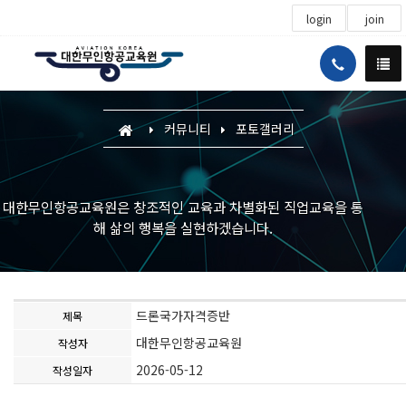
login
join
커뮤니티
포토갤러리
대한무인항공교육원은 창조적인 교육과 차별화된 직업교육을 통
해 삶의 행복을 실현하겠습니다.
드론국가자격증반
제목
대한무인항공교육원
작성자
2026-05-12
작성일자