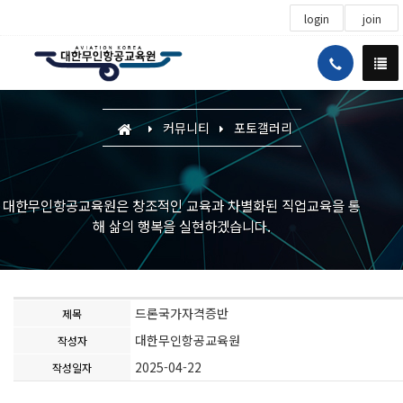
login
join
커뮤니티
포토갤러리
대한무인항공교육원은 창조적인 교육과 차별화된 직업교육을 통
해 삶의 행복을 실현하겠습니다.
드론국가자격증반
제목
대한무인항공교육원
작성자
2025-04-22
작성일자