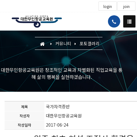
login
join
커뮤니티
포토갤러리
대한무인항공교육원은 창조적인 교육과 차별화된 직업교육을 통
해 삶의 행복을 실현하겠습니다.
국가자격증반
제목
대한무인항공교육원
작성자
2017-06-24
작성일자